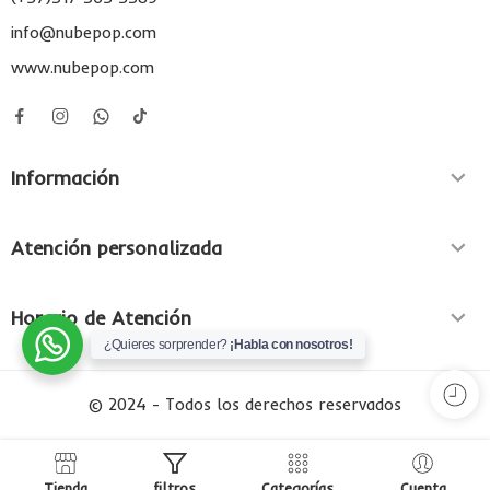
info@nubepop.com
www.nubepop.com
Información
Atención personalizada
Horario de Atención
¿Quieres sorprender?
¡Habla con nosotros!
© 2024 - Todos los derechos reservados
Tienda
filtros
Categorías
Cuenta