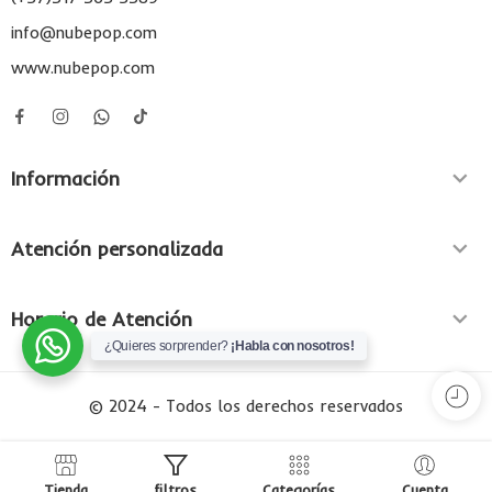
info@nubepop.com
www.nubepop.com
Información
Atención personalizada
Horario de Atención
¿Quieres sorprender?
¡Habla con nosotros!
© 2024 - Todos los derechos reservados
Tienda
filtros
Categorías
Cuenta