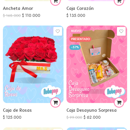
Ancheta Amor
Caja Corazón
$
110.000
$
135.000
$
168.000
NUEVO
PRESENTADO
-37%
Caja de Rosas
Caja Desayuno Sorpresa
$
125.000
$
62.000
$
99.000