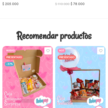
$
205.000
$
78.000
$
110.000
Recomendar productos
NUEVO
HOT
PRESENTADO
PRESENTADO
-37%